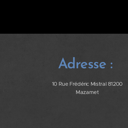
Adresse :
10 Rue Frédéric Mistral 81200
Mazamet