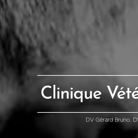
Clinique
Vété
DV Gérard Bruno, DV